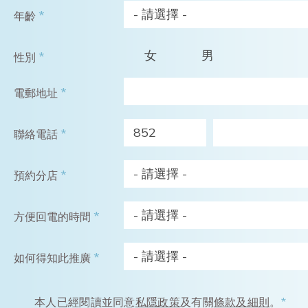
- 請選擇 -
*
年齡
女
男
*
性別
*
電郵地址
852
*
聯絡電話
- 請選擇 -
*
預約分店
- 請選擇 -
*
方便回電的時間
- 請選擇 -
*
如何得知此推廣
本人已經閱讀並同意
私隱政策
及有關
條款及細則
。
*