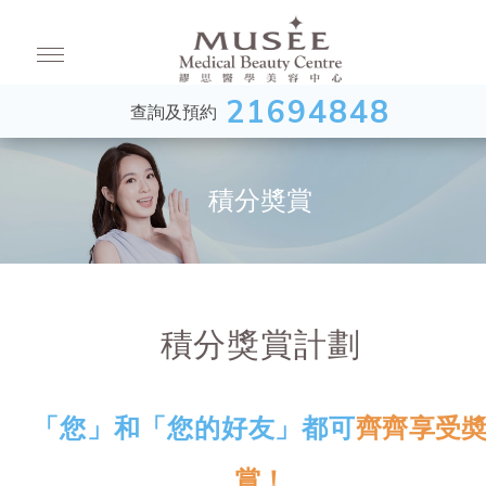
21694848
查詢及預約
積分奬賞
積分獎賞計劃
「您」和「您的好友」都可
齊齊享受
賞！