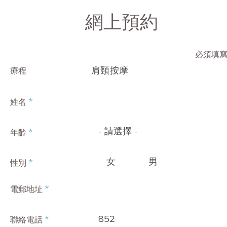
網上預約
必須填
肩頸按摩
療程
*
姓名
- 請選擇 -
*
年齡
女
男
*
性別
*
電郵地址
852
*
聯絡電話