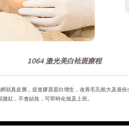
1064 激光美白袪斑療程
底下的網狀真皮層，促進膠原蛋白增生，改善毛孔粗大及過
現微紅，不會結焦，可即時化妝及上班。