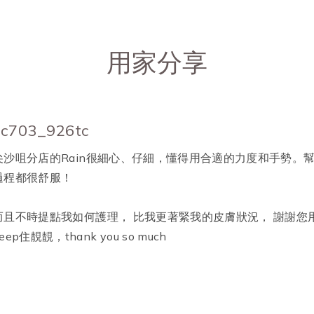
用家分享
sc703_926tc
尖沙咀分店的Rain很細心、仔細，懂得用合適的力度和手勢。
過程都很舒服！
而且不時提點我如何護理， 比我更著緊我的皮膚狀況， 謝謝
eep住靚靚，thank you so much