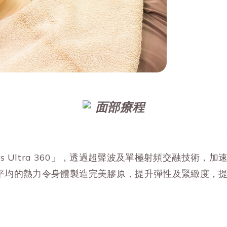
面部療程
xilis Ultra 360」，透過超聲波及單極射頻交融
平均的熱力令身體製造完美膠原，提升彈性及緊緻度，