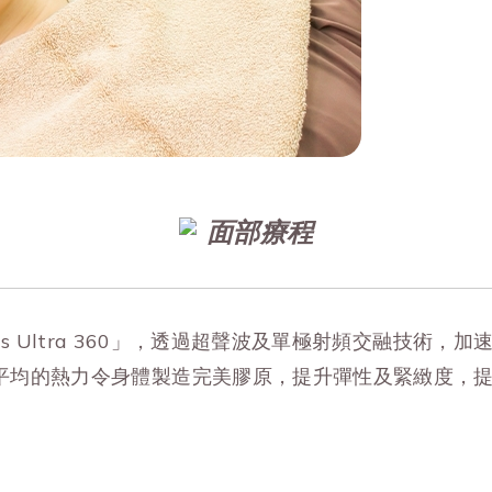
面部療程
xilis Ultra 360」，透過超聲波及單極射頻交融
平均的熱力令身體製造完美膠原，提升彈性及緊緻度，