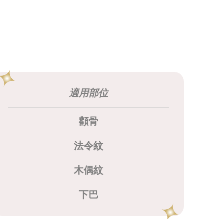
適用部位
顴骨
法令紋
木偶紋
下巴