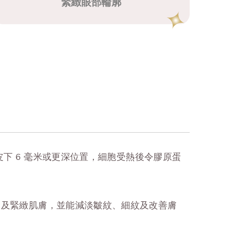
緊緻眼部輪廓
推到皮下 6 毫米或更深位置，細胞受熱後令膠原蛋
滑及緊緻肌膚，並能減淡皺紋、細紋及改善膚