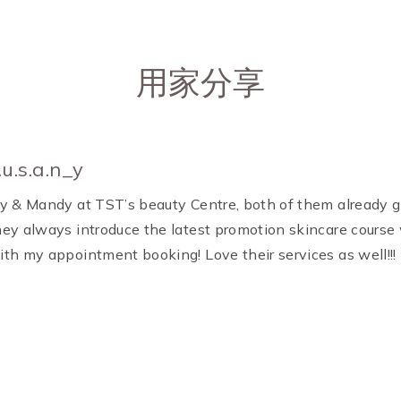
用家分享
.u.s.a.n_y
vy & Mandy at TST’s beauty Centre, both of them already gi
hey always introduce the latest promotion skincare course 
ith my appointment booking! Love their services as well!!!