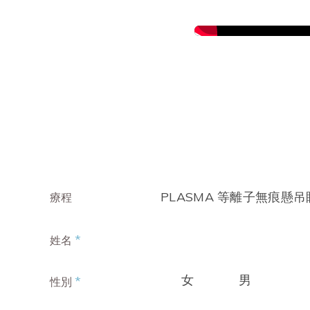
PLASMA 等離子無痕懸
療程
*
姓名
女
男
*
性別