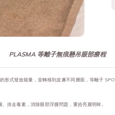
PLASMA 等離子無痕懸吊眼部療程
子的形式發放能量，並轉移到皮膚不同層面，等離子 SP
圈、排走毒素，消除眼部浮腫問題，重拾亮麗明眸。