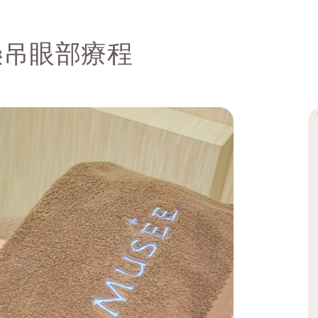
懸吊眼部療程