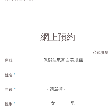
網上預約
必須填
保濕注氧亮白美肌儀
療程
*
姓名
- 請選擇 -
*
年齡
女
男
*
性別