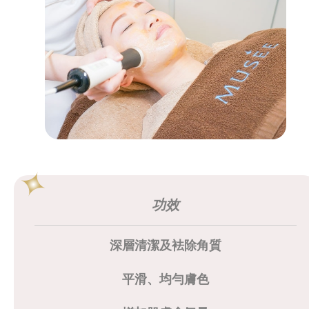
功效
深層清潔及袪除角質
平滑、均勻膚色