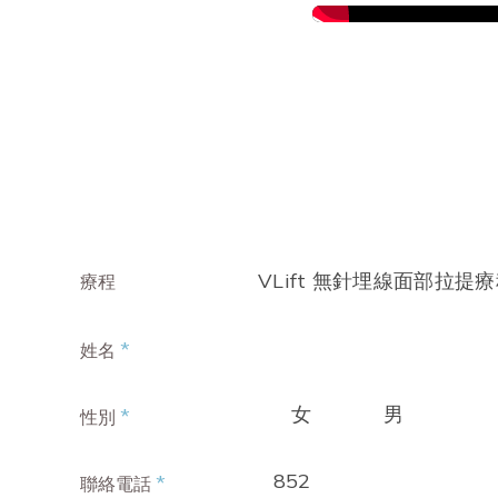
VLift 無針埋線面部拉提
療程
*
姓名
女
男
*
性別
852
*
聯絡電話