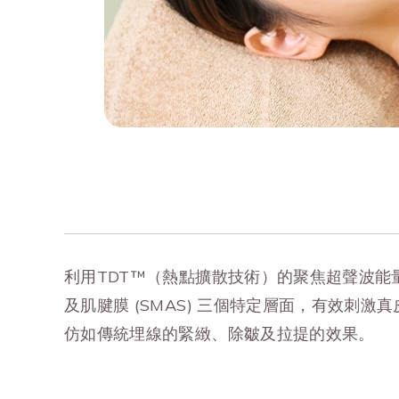
利用TDT™（熱點擴散技術）的聚焦超聲波能量
及肌腱膜 (SMAS) 三個特定層面，有效
仿如傳統埋線的緊緻、除皺及拉提的效果。