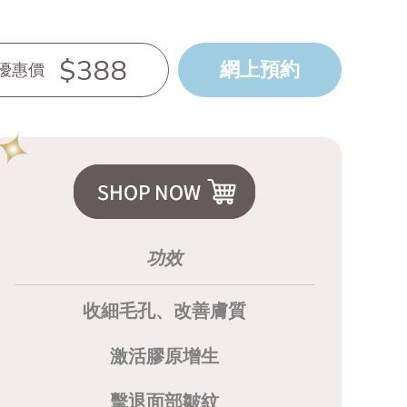
$388
網上預約
優惠價
功效
收細毛孔、改善膚質
激活膠原增生
擊退面部皺紋