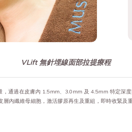
VLift 無針埋線面部拉提療程
，通過在皮膚內 1.5mm
、
3.0mm 及 4.5mm 
刺激真皮層內纖維母細胞，激活膠原再生及重組，即時收緊