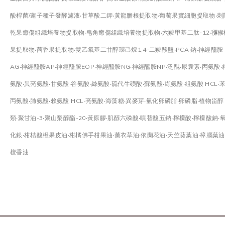
酸桿菌/蓮子種子發酵濾液‧甘草酸二鉀‧黃龍膽根提取物‧葡萄果實細胞提取物‧刺
乾果癒傷組織培養物提取物‧皂角癒傷組織培養物提取物‧六羧甲基二肽-12‧獼猴
果提取物‧茴香果提取物‧雙乙氧基二甘醇環己烷1,4-二羧酸鹽‧PCA 鈉‧神經醯胺
AG‧神經醯胺AP‧神經醯胺EOP‧神經醯胺NG‧神經醯胺NP‧泛醌‧尿囊素‧丙氨酸‧
氨酸‧異亮氨酸‧甘氨酸‧谷氨酸‧絲氨酸‧硫代牛磺酸‧蘇氨酸‧纈氨酸‧組氨酸 HCL‧
丙氨酸‧脯氨酸‧賴氨酸 HCL‧亮氨酸‧海藻糖‧異麥芽‧氫化卵磷脂‧卵磷脂‧植物甾醇
類‧聚甘油-3‧聚山梨醇酯-20‧黃原膠‧肌醇六磷酸‧噴替酸五鈉‧檸檬酸‧檸檬酸鈉‧
化銀‧柑桔酸橙果皮油‧柑橘佛手柑果油‧薰衣草油‧依蘭花油‧天竺葵葉油‧樟腦葉油
檀香油