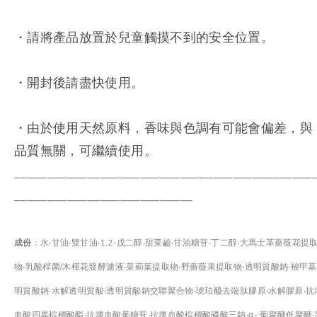
・請將產品放置於兒童觸摸不到的安全位置。
・開封後請盡快使用。
・由於使用天然原料，香味與色調有可能會偏差，與
品質無關，可繼續使用。
_____________________________________________
___________________________
成份
：水‧甘油‧雙甘油‧1,2-戊二醇‧甜菜鹼‧甘油糖苷‧丁二醇‧大馬士革薔薇花提
物‧乳酸桿菌/木槿花發酵濾液‧菜薊葉提取物‧野薔薇果提取物‧透明質酸鈉‧羧甲
明質酸鈉‧水解透明質酸‧透明質酸鈉交聯聚合物‧琥珀醯去端肽膠原‧水解膠原‧抗
血酸四異棕櫚酸酯‧抗壞血酸葡糖苷‧抗壞血酸棕櫚酸磷酸三鈉‧α- 葡聚醣低聚醣‧