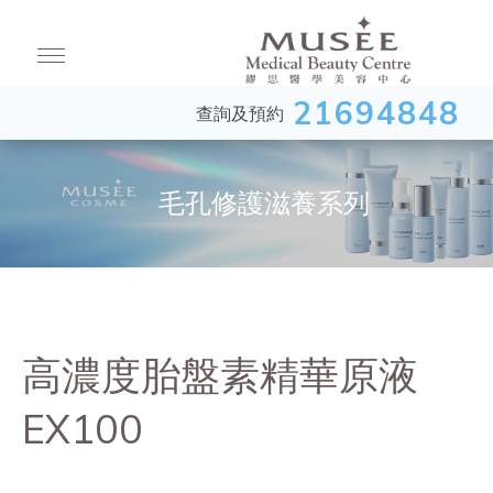
21694848
查詢及預約
毛孔修護滋養系列
高濃度胎盤素精華原液
EX100