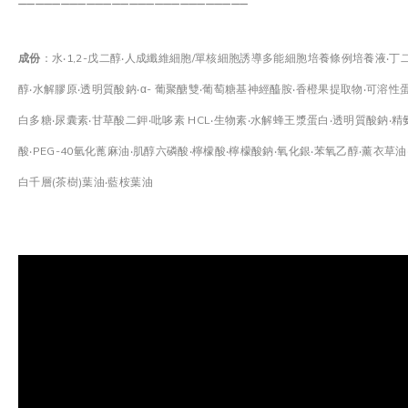
成份
：水‧1,2-戊二醇‧人成纖維細胞/單核細胞誘導多能細胞培養條例培養液‧丁
醇‧水解膠原‧透明質酸鈉‧α- 葡聚醣雙‧葡萄糖基神經醯胺‧香橙果提取物‧可溶性
白多糖‧尿囊素‧甘草酸二鉀‧吡哆素 HCL‧生物素‧水解蜂王漿蛋白‧透明質酸鈉‧精
酸‧PEG-40氫化蓖麻油‧肌醇六磷酸‧檸檬酸‧檸檬酸鈉‧氧化銀‧苯氧乙醇‧薰衣草油
白千層(茶樹)葉油‧藍桉葉油