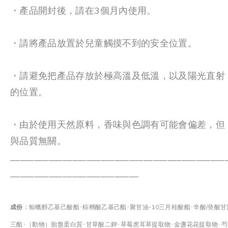
・產品開封後，請在3個月內使用。
・請將產品放置於兒童觸摸不到的安全位置。
・請避免把產品存放於極高溫及低溫，以及陽光直射
的位置。
・由於使用天然原料，香味與色調有可能會偏差，但
與品質無關。
_____________________________________________
___________________________
成份
：鯨蠟醇乙基己酸酯･棕櫚酸乙基己酯･聚甘油-10三月桂酸酯･辛酸/癸酸甘
三酯･（動物）胎盤蛋白質･甘草酸二鉀･草莓虎耳草提取物･金盞花花提取物･芍