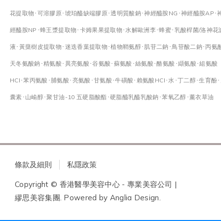
花提取物･可溶膠原･琥珀醯缺端膠原･透明質酸鈉･神經醯胺NG･神經醯胺AP･
經醯胺NP･蜂王漿提取物･卡姆果果提取物･水解歐洲李･蜂蜜･乳酸桿菌/洛神花
液･黃蘖樹皮提取物･迷迭香葉提取物･植物鞘氨醇･肌苷二鈉･鳥苷酸二鈉･丙氨
天冬氨酸鈉･精氨酸･異亮氨酸･谷氨酸･蘇氨酸･絲氨酸･酪氨酸･纈氨酸･組氨酸
HCI･苯丙氨酸･脯氨酸･亮氨酸･甘氨酸･牛磺酸･賴氨酸HCI･水･丁二醇･生育酚
囊素･山崳醇･聚甘油-10 五硬脂酸酯･硬脂醯乳醯乳酸鈉･苯氧乙醇･薰衣草油
條款及細則
私隱政策
Copyright © 香港醫學美容中心 - 專業美容公司 |
繆思美容集團. Powered by
Anglia Design
.