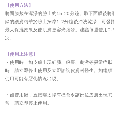
【使用方法】
將面膜敷在潔淨的臉上約15-20分鐘。取下面膜後將
餘的護膚精華於臉上按摩1-2分鐘後沖洗乾淨，可發
最大保濕效果及使肌膚更容光煥發。建議每週使用2-
次。
【使用上注意】
・使用時
，
如皮膚出現紅腫
、
痕癢
、
刺激等異常症狀
時
，
請立即停止使用及立即諮詢
皮膚科醫生。如繼續
使用可能有惡化情況出現。
・如使用後
，
直接曬太陽
有機會
令該部位皮膚出現異
常
，
請立即停止使用。