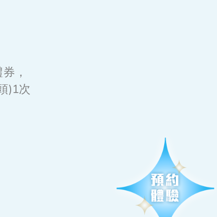
身禮券，
頭)1次