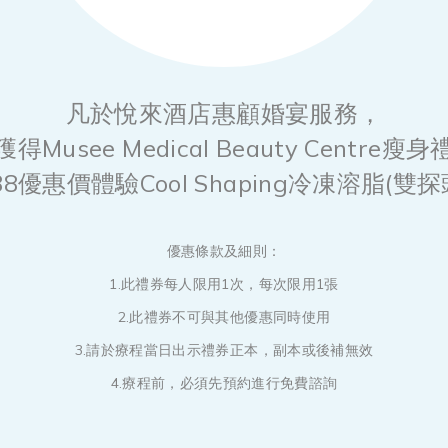
凡於悅來酒店惠顧婚宴服務，
得Musee Medical Beauty Centre瘦
88優惠價體驗Cool Shaping冷凍溶脂(雙探
優惠條款及細則：
1.此禮券每人限用1次，每次限用1張
2.此禮券不可與其他優惠同時使用
3.請於療程當日出示禮券正本，副本或後補無效
4.療程前，必須先預約進行免費諮詢