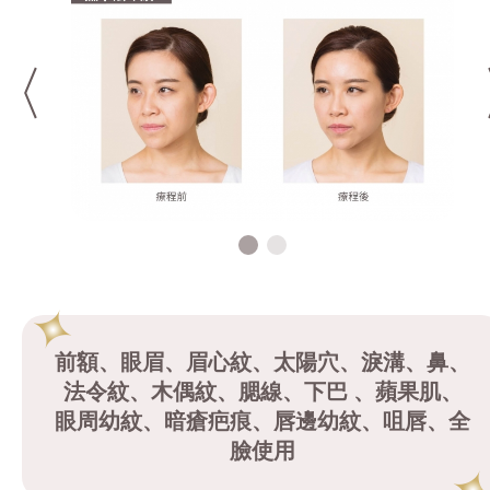
前額、眼眉、眉心紋、太陽穴、淚溝、鼻、
法令紋、木偶紋、腮線、下巴 、蘋果肌、
眼周幼紋、暗瘡疤痕、唇邊幼紋、咀唇、全
臉使用