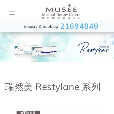
21694848
Enquiry & Booking
瑞然美 Restylane 系列