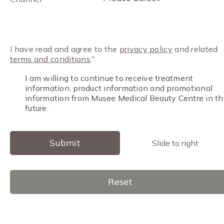
I have read and agree to the
privacy policy
and related
terms and conditions
.
*
I am willing to continue to receive treatment
information, product information and promotional
information from Musee Medical Beauty Centre in th
future.
Submit
Slide to right
Reset