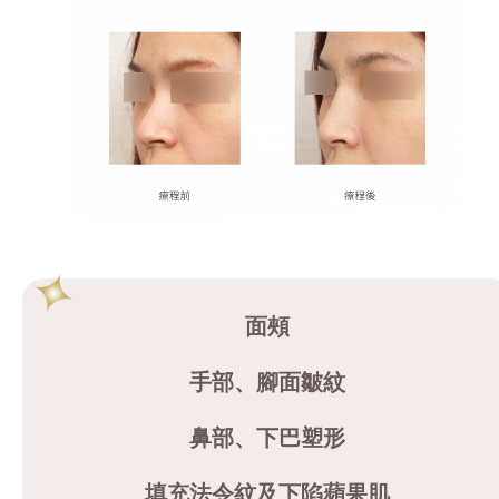
面頰
手部、腳面皺紋
鼻部、下巴塑形
填充法令紋及下陷蘋果肌