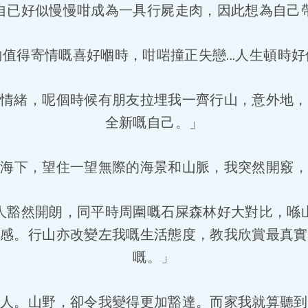
自已好似慢慢咁成為一具行屍走肉，因此想為自己
值得寄情嘅喜好嗰時，咁啱撞正失戀...人生頓時
嘅情緒，呢個時候有朋友拉埋我一齊行山，意外地，
全新嘅自己。」
貢海下，望住一望無際的海景和山脈，我突然開竅，
人豁然開朗，同平時周圍嘅石屎森林好大對比，喺
靈感。行山亦改變左我嘅生活態度，教我欣賞最真實
嘅。」
嘅人。山野，卻令我變得更加豁達。而家我就算聽到