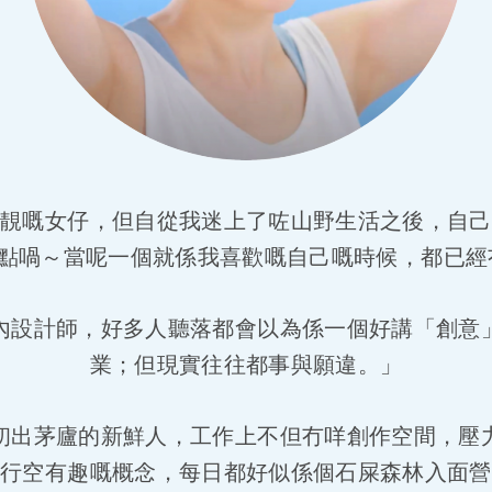
貪靚嘅女仔，但自從我迷上了咗山野生活之後，自己
.又點喎～當呢一個就係我喜歡嘅自己嘅時候，都已
內設計師，好多人聽落都會以為係一個好講「創意
業；但現實往往都事與願違。」
初出茅廬的新鮮人，工作上不但冇咩創作空間，壓
馬行空有趣嘅概念，每日都好似係個石屎森林入面營