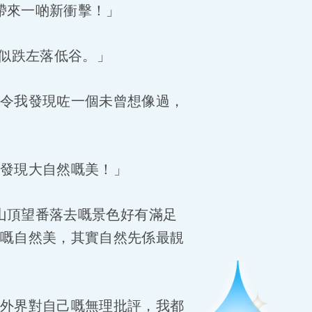
帶來一啲新衝擊！」
好似跌左落低谷。」
令我發現咗一個未曾想像過，
發現大自然嘅美！」
山頂望番落去嘅景色好有滿足
嘅自然美，其實自然先係最靚
外界對自己嘅無理批評，我都