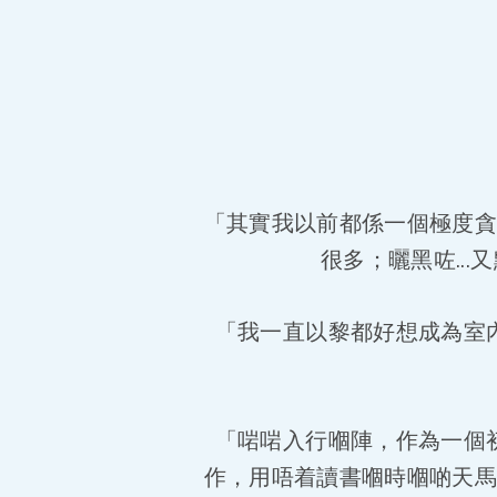
「其實我以前都係一個極度
很多；曬黑咗..
「我一直以黎都好想成為室
「啱啱入行嗰陣，作為一個
作，用唔着讀書嗰時嗰啲天