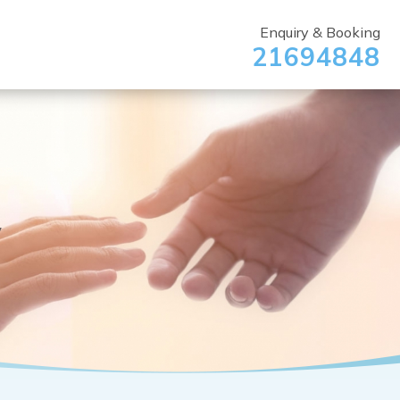
Enquiry & Booking
21694848
y