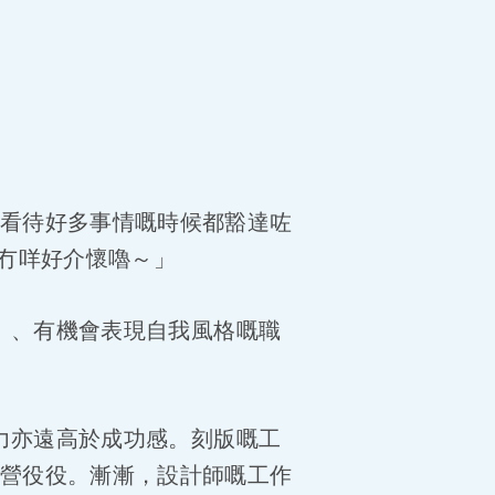
看待好多事情嘅時候都豁達咗
經冇咩好介懷嚕～」
」、有機會表現自我風格嘅職
力亦遠高於成功感。刻版嘅工
營役役。漸漸，設計師嘅工作